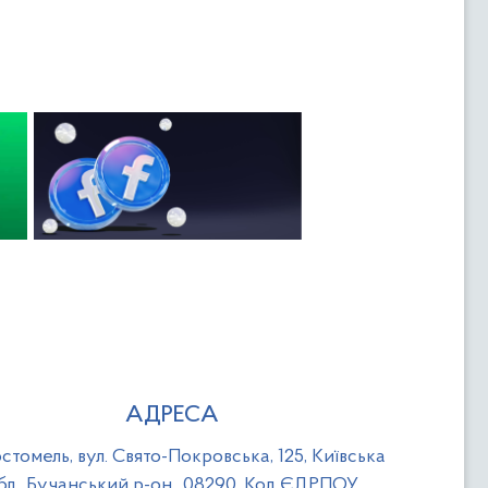
АДРЕСА
стомель, вул. Свято-Покровська, 125, Київська
бл., Бучанський р-он., 08290. Код ЄДРПОУ