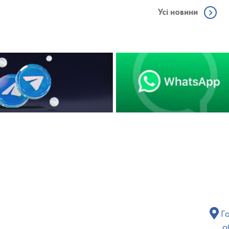
Усі новини
Го
о