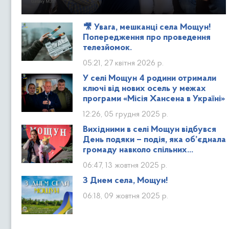
🎥 Увага, мешканці села Мощун!
Попередження про проведення
телезйомок.
05:21, 27 квітня 2026 р.
У селі Мощун 4 родини отримали
ключі від нових осель у межах
програми «Місія Хансена в Україні»
12:26, 05 грудня 2025 р.
Вихідними в селі Мощун відбувся
День подяки – подія, яка об’єднала
громаду навколо спільних
цінностей: вдячності,
06:47, 13 жовтня 2025 р.
взаємодопомоги та підтримки
наших захисників
З Днем села, Мощун!
06:18, 09 жовтня 2025 р.