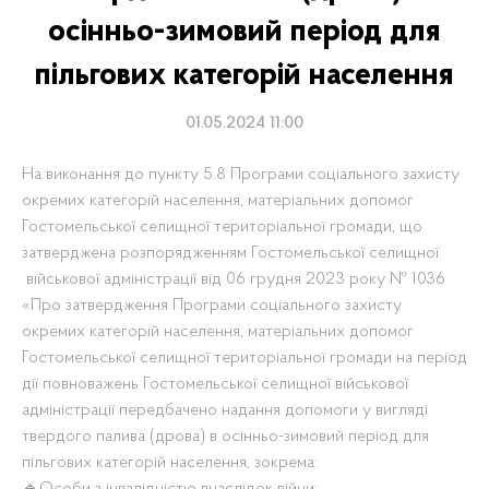
осінньо-зимовий період для
пільгових категорій населення
01.05.2024 11:00
На виконання до пункту 5.8 Програми соціального захисту
окремих категорій населення, матеріальних допомог
Гостомельської селищної територіальної громади, що
затверджена розпорядженням Гостомельської селищної
військової адміністрації від 06 грудня 2023 року № 1036
«Про затвердження Програми соціального захисту
окремих категорій населення, матеріальних допомог
Гостомельської селищної територіальної громади на період
дії повноважень Гостомельської селищної військової
адміністрації передбачено надання допомоги у вигляді
твердого палива (дрова) в осінньо-зимовий період для
пільгових категорій населення, зокрема: