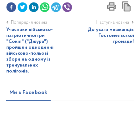
Попередня новина
Наступна новина
Учасники військово-
До уваги мешканців
патріотичної гри
Гостомельської
"Сокіл" ("Джура")
громади!
пройшли одноденні
військово-польові
збори на одному із
тренувальних
полігонів.
Ми в Facebook