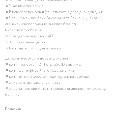
🔹Особи з інвалідністю внаслідок війни;
🔹Учасники бойових дій;
🔹Військовослужбовці (за наявності відповідної довідки);
🔹Члени сімей загиблих Захисників та Захисниць України,
сім’ї військовополонених, зниклих безвісти
військовослужбовців;
🔹Ліквідатори аварії на ЧАЕС;
🔹 Особи з інвалідністю;
🔹Багатодітні сім’ї, одинокі матері.
До заяви необхідно додати документи:
🔶копія паспорту 1, 2, 11 стр. або ID заявника;
🔶копія ідентифікаційного коду заявника;
🔶копія витягу з реєстру територіальної громади;
🔶документ, що засвідчує пільгу;
🔶довідка, про відсутність газового опалення в житловому
будинку.
Поширити