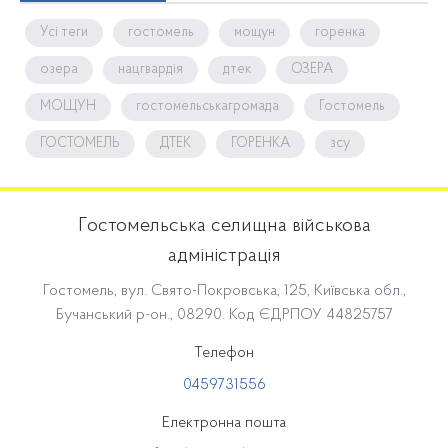
Усі теги
гостомель
мощун
горенка
озера
нацгвардія
дтек
ОЗЕРА
МОЩУН
гостомельськагромада
Гостомель
ГОСТОМЕЛЬ
ДТЕК
ГОРЕНКА
зсу
Гостомельська селищна військова
адміністрація
Гостомель, вул. Свято-Покровська, 125, Київська обл.,
Бучанський р-он., 08290. Код ЄДРПОУ 44825757
Телефон
0459731556
Електронна пошта