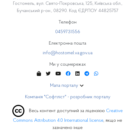
Гостомель, вул. Свято-Покровська, 125, Київська обл.,
Бучанський р-он., 08290. Код ЄДРПОУ 44825757
Телефон
0459731556
Електронна пошта
info@hostomel.va.gov.ua
Ми у соцмережах
Мапа порталу
Компанія "Софтліст" - розробник порталу
Весь контент доступний за ліцензією
Creative
Commons Attribution 4.0 International license
, якщо не
зазначено інше