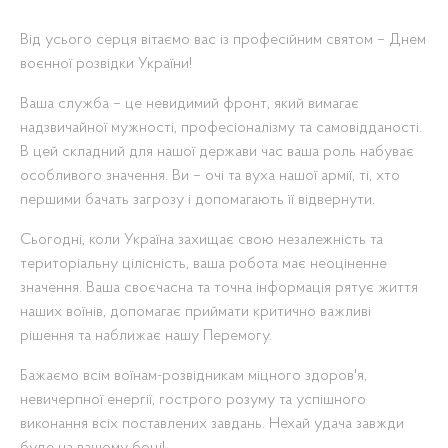
Від усього серця вітаємо вас із професійним святом – Днем
воєнної розвідки України!
Ваша служба – це невидимий фронт, який вимагає
надзвичайної мужності, професіоналізму та самовідданості.
В цей складний для нашої держави час ваша роль набуває
особливого значення. Ви – очі та вуха нашої армії, ті, хто
першими бачать загрозу і допомагають її відвернути.
Сьогодні, коли Україна захищає свою незалежність та
територіальну цілісність, ваша робота має неоціненне
значення. Ваша своєчасна та точна інформація рятує життя
наших воїнів, допомагає приймати критично важливі
рішення та наближає нашу Перемогу.
Бажаємо всім воїнам-розвідникам міцного здоров'я,
невичерпної енергії, гострого розуму та успішного
виконання всіх поставлених завдань. Нехай удача завжди