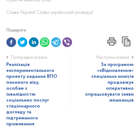
буде на вашому боці!
Слава Україні! Слава українській розвідці!
Поширити
Попередня новина
Наступна новина
Реалізація
За програмою
експериментального
«єВідновлення»
проекту надання ВПО
спеціальна комісія
похилого віку,
продовжує
особам з
оперативно
інвалідністю
опрацьовувати заяви
соціальних послуг
мешканців
стаціонарного
догляду та
підтриманого
проживання