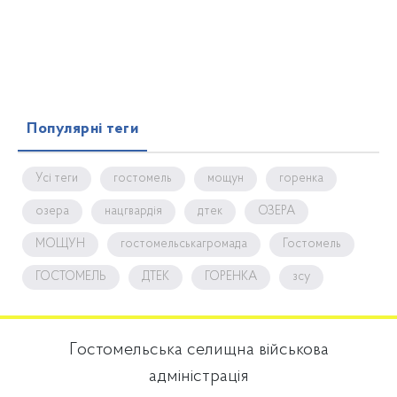
Популярні теги
Усі теги
гостомель
мощун
горенка
озера
нацгвардія
дтек
ОЗЕРА
МОЩУН
гостомельськагромада
Гостомель
ГОСТОМЕЛЬ
ДТЕК
ГОРЕНКА
зсу
Гостомельська селищна військова
адміністрація