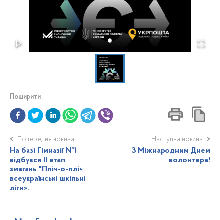
Поширити
Попередня новина
Наступна новина
На базі Гімназії №1
З Міжнародним Днем
відбувся II етап
волонтера!
змагань "Пліч-о-пліч
всеукраїнські шкільні
ліги».