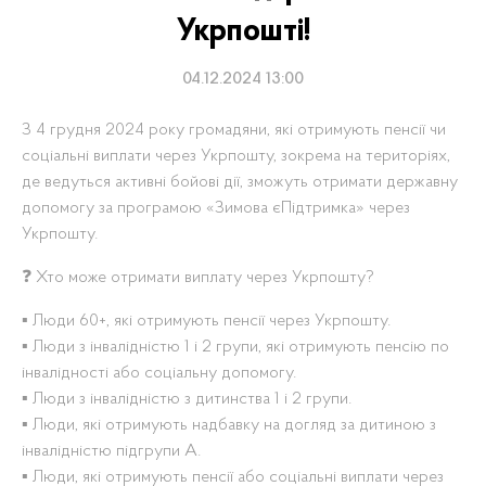
Укрпошті!
04.12.2024 13:00
З 4 грудня 2024 року громадяни, які отримують пенсії чи
соціальні виплати через Укрпошту, зокрема на територіях,
де ведуться активні бойові дії, зможуть отримати державну
допомогу за програмою «Зимова єПідтримка» через
Укрпошту.
❓ Хто може отримати виплату через Укрпошту?
▪️ Люди 60+, які отримують пенсії через Укрпошту.
▪️ Люди з інвалідністю 1 і 2 групи, які отримують пенсію по
інвалідності або соціальну допомогу.
▪️ Люди з інвалідністю з дитинства 1 і 2 групи.
▪️ Люди, які отримують надбавку на догляд за дитиною з
інвалідністю підгрупи А.
▪️ Люди, які отримують пенсії або соціальні виплати через