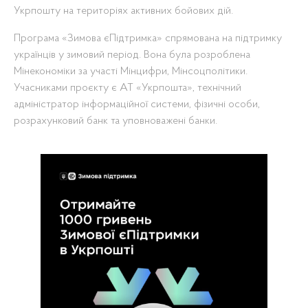
Укрпошту на територіях активних бойових дій.
Програма «Зимова єПідтримка» спрямована на підтримку
українців у зимовий період. Вона була розроблена
Мінекономіки за участі Мінцифри, Мінсоцполітики.
Учасниками проєкту є АТ «Укрпошта», технічний
адміністратор інформаційної системи, фізичні особи,
розрахунковий банк та уповноважені банки.