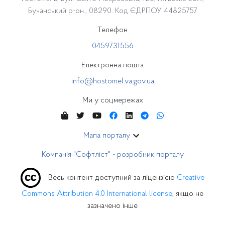
Бучанський р-он., 08290. Код ЄДРПОУ 44825757
Телефон
0459731556
Електронна пошта
info@hostomel.va.gov.ua
Ми у соцмережах
Мапа порталу
Компанія "Софтліст" - розробник порталу
Весь контент доступний за ліцензією
Creative
Commons Attribution 4.0 International license
, якщо не
зазначено інше