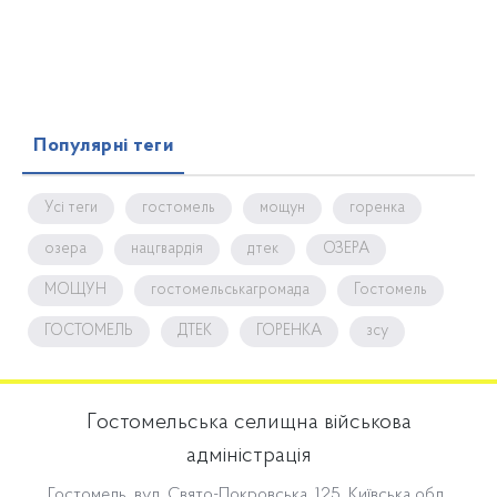
Популярні теги
Усі теги
гостомель
мощун
горенка
озера
нацгвардія
дтек
ОЗЕРА
МОЩУН
гостомельськагромада
Гостомель
ГОСТОМЕЛЬ
ДТЕК
ГОРЕНКА
зсу
Гостомельська селищна військова
адміністрація
Гостомель, вул. Свято-Покровська, 125, Київська обл.,