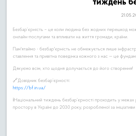
тиждень бе
21.05.
Безбар’єрність – це коли людина без жодних перешкод мож
онлайн-послугами та впливати на життя громади, країни.
Пам'ятаймо - безбар'єрність не обмежується лише інфрастр
ставлення та привітна поведінка кожного з нас — це фундаме
Дякуємо всім, хто щодня долучається до його створення!
🔗Довідник безбар’єрності:
https://bf.in.ua/
ℹ️Національний тиждень безбар’єрності проходить у межах р
простору в Україні до 2030 року, розробленої за ініціатив