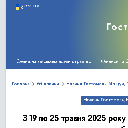
gov.ua
Гос
Селищна військова адміністрація
Фінанси та 
Інформація про громаду
Міста-побратими
Головна
Усі новини
Новини Гостомель, Мощун, 
Укриття Гостомельської СВА
Пункти незламно
Новини Гостомель, 
ЗМІ про нас
Дорожня карта ветерана
Центр 
З 19 по 25 травня 2025 року
Безбар'єрність
Новини соціальної та ветеранськ