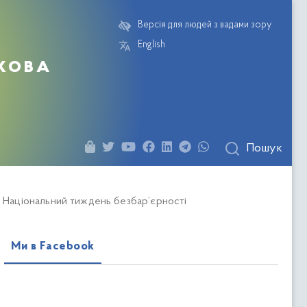
Версія для людей з вадами зору
English
кова
Пошук
ає Національний тиждень безбар’єрності
Ми в Facebook