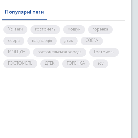
Популярні теги
Усі теги
гостомель
мощун
горенка
озера
нацгвардія
дтек
ОЗЕРА
МОЩУН
гостомельськагромада
Гостомель
ГОСТОМЕЛЬ
ДТЕК
ГОРЕНКА
зсу