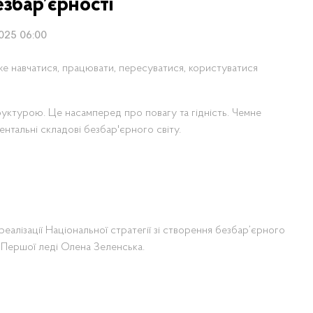
збар’єрності
2025 06:00
е навчатися, працювати, пересуватися, користуватися
уктурою. Це насамперед про повагу та гідність. Чемне
нтальні складові безбар'єрного світу.
еалізації Національної стратегії зі створення безбар’єрного
и Першої леді Олена Зеленська.