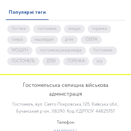
Популярні теги
Усі теги
гостомель
мощун
горенка
озера
нацгвардія
дтек
ОЗЕРА
МОЩУН
гостомельськагромада
Гостомель
ГОСТОМЕЛЬ
ДТЕК
ГОРЕНКА
зсу
Гостомельська селищна військова
адміністрація
Гостомель, вул. Свято-Покровська, 125, Київська обл.,
Бучанський р-он., 08290. Код ЄДРПОУ 44825757
Телефон