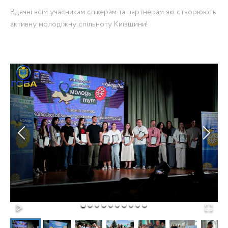
Вдячні всім учасникам спікерам та партнерам які створюють
активну молодіжну спільноту Київщини!