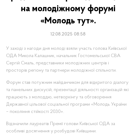
на молодіжному форумі
«Молодь тут».
12.08.2025 08:58
У заході з нагоди дня молоді взяли участь голова Київської
ОДА Микола Калашник, начальник Гостомельської СВА
Сергій Смаль, представники молодіжних центрів і
просторів регіону та партнери молодіжної спільноти.
Форум став потужним майданчиком для відкритого діалогу
та панельних дискусій, презентації діяльності організацій які
працюють з молоддю, нетворкінгу та обговорення
Державної цільової соціальної програми «Молодь України
– покоління стійкості 2030».
Відзначили лауреатів Премії голови Київської ОДА за
особливі досягнення у розбудові Київщини.