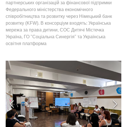
партнерських організацій за фінансової підтримки
Федерального міністерства економічного
співробітництва та розвитку через Німецький банк
розвитку (KFW). В консорціум входять: Українська
мережа за права дитини, СОС Дитячі Містечка
Україна, ГО "Соціальна Синергія" та Українська
освітня платформа