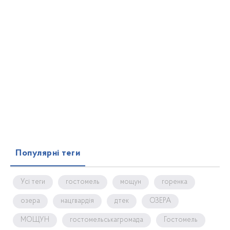
Популярні теги
Усі теги
гостомель
мощун
горенка
озера
нацгвардія
дтек
ОЗЕРА
МОЩУН
гостомельськагромада
Гостомель