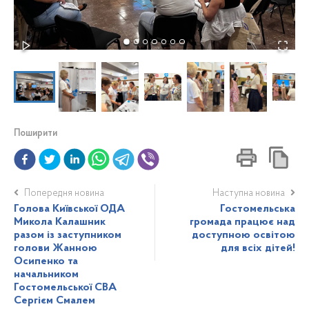
Поширити
Попередня новина
Наступна новина
Голова Київської ОДА
Гостомельська
Микола Калашник
громада працює над
разом із заступником
доступною освітою
голови Жанною
для всіх дітей!
Осипенко та
начальником
Гостомельської СВА
Сергієм Смалем