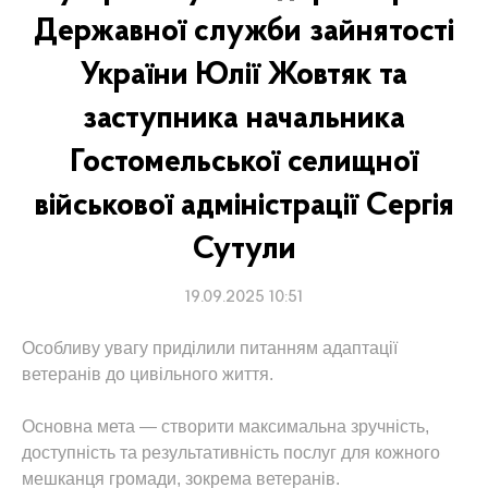
Державної служби зайнятості
України Юлії Жовтяк та
заступника начальника
Гостомельської селищної
військової адміністрації Сергія
Сутули
19.09.2025 10:51
Особливу увагу приділили питанням адаптації
ветеранів до цивільного життя.
Основна мета — створити максимальна зручність,
доступність та результативність послуг для кожного
мешканця громади, зокрема ветеранів.