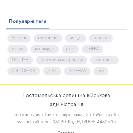
Популярні теги
Усі теги
гостомель
мощун
горенка
озера
нацгвардія
дтек
ОЗЕРА
МОЩУН
гостомельськагромада
Гостомель
ГОСТОМЕЛЬ
ДТЕК
ГОРЕНКА
зсу
Гостомельська селищна військова
адміністрація
Гостомель, вул. Свято-Покровська, 125, Київська обл.,
Бучанський р-он., 08290. Код ЄДРПОУ 44825757