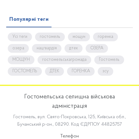
Популярні теги
Усі теги
гостомель
мощун
горенка
озера
нацгвардія
дтек
ОЗЕРА
МОЩУН
гостомельськагромада
Гостомель
ГОСТОМЕЛЬ
ДТЕК
ГОРЕНКА
зсу
Гостомельська селищна військова
адміністрація
Гостомель, вул. Свято-Покровська, 125, Київська обл.,
Бучанський р-он., 08290. Код ЄДРПОУ 44825757
Телефон