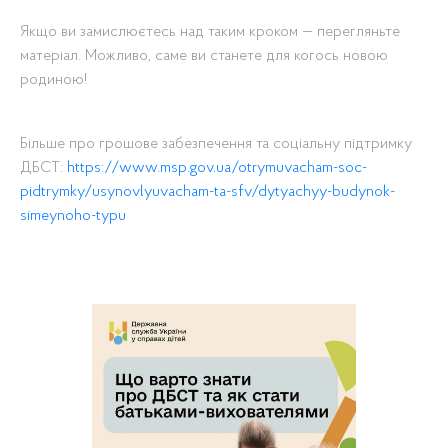
Якщо ви замислюєтесь над таким кроком — перегляньте
матеріал. Можливо, саме ви станете для когось новою
родиною!
Більше про грошове забезпечення та соціальну підтримку
ДБСТ:
https://www.msp.gov.ua/otrymuvacham-soc-
pidtrymky/usynovlyuvacham-ta-sfv/dytyachyy-budynok-
simeynoho-typu