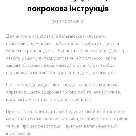
покрокова інструкція
07.01.2026 08:51
Для дитини, яка втратила батьківське піклування,
найважливіше — знову знайти тепло, турботу і відчуття
безпеки в родині. Дитячі будинки сімейного типу (ДБСТ)
стають у цьому випадку справжнім порятунком, адже
завдяки батькам-вихователям діти отримують любов,
підтримку та можливість зростати в домашньому колі.
Це велика відповідальність, щоденна праця і водночас —
справжнє щастя. І держава готова робити все можливе,
щоб підтримати тих, хто допомагає дітям.
Про те, як створити дитячий будинок сімейного типу, хто
може стати батьками-вихователями, які документи потрібні
та який процес реєстрації — дивіться детальніше в цій
інфографіці.