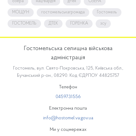
озера
нацгвардія
дтек
ОЗЕРА
МОЩУН
гостомельськагромада
Гостомель
ГОСТОМЕЛЬ
ДТЕК
ГОРЕНКА
зсу
Гостомельська селищна військова
адміністрація
Гостомель, вул. Свято-Покровська, 125, Київська обл.,
Бучанський р-он., 08290. Код ЄДРПОУ 44825757
Телефон
0459731556
Електронна пошта
info@hostomel.va.gov.ua
Ми у соцмережах