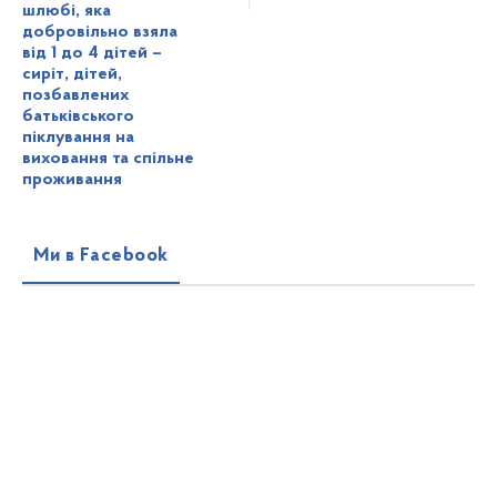
шлюбі, яка
добровільно взяла
від 1 до 4 дітей –
сиріт, дітей,
позбавлених
батьківського
піклування на
виховання та спільне
проживання
Ми в Facebook