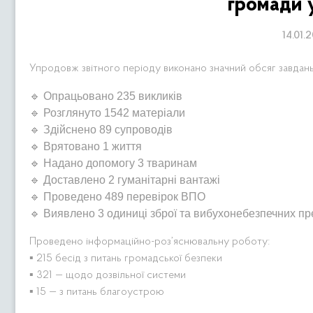
громади 
14.01.
Упродовж звітного періоду виконано значний обсяг завдань
🔹 Опрацьовано 235 викликів
🔹 Розглянуто 1542 матеріали
🔹 Здійснено 89 супроводів
🔹 Врятовано 1 життя
🔹 Надано допомогу 3 тваринам
🔹 Доставлено 2 гуманітарні вантажі
🔹 Проведено 489 перевірок ВПО
🔹 Виявлено 3 одиниці зброї та вибухонебезпечних пр
Проведено інформаційно-роз’яснювальну роботу:
▪️ 215 бесід з питань громадської безпеки
▪️ 321 — щодо дозвільної системи
▪️ 15 — з питань благоустрою