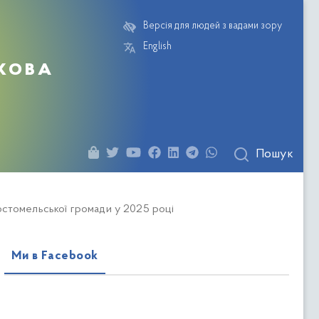
Версія для людей з вадами зору
English
кова
Пошук
остомельської громади у 2025 році
Ми в Facebook