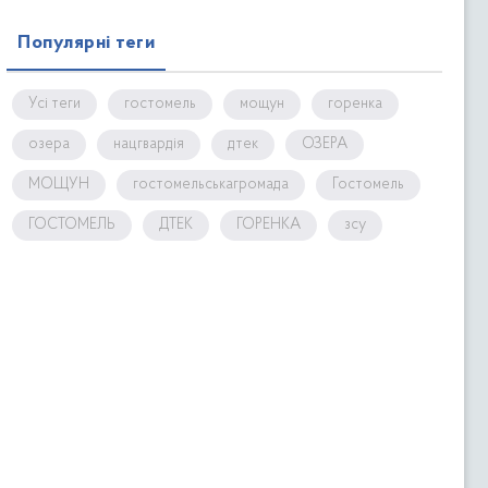
Популярні теги
Усі теги
гостомель
мощун
горенка
озера
нацгвардія
дтек
ОЗЕРА
МОЩУН
гостомельськагромада
Гостомель
ГОСТОМЕЛЬ
ДТЕК
ГОРЕНКА
зсу