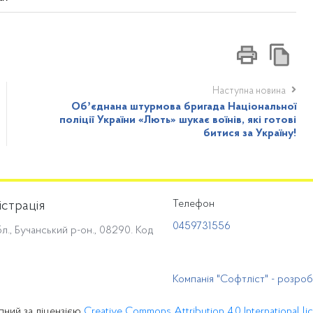
Наступна новина
Обʼєднана штурмова бригада Національної
поліції України «Лють» шукає воїнів, які готові
битися за Україну!
Телефон
істрація
0459731556
л., Бучанський р-он., 08290. Код
Компанія "Софтліст" - розро
пний за ліцензією
Creative Commons Attribution 4.0 International li