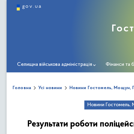
gov.ua
Гос
Селищна військова адміністрація
Фінанси та 
Інформація про громаду
Міста-побратими
Головна
Усі новини
Новини Гостомель, Мощун, 
Укриття Гостомельської СВА
Пункти незламно
Новини Гостомель, 
ЗМІ про нас
Дорожня карта ветерана
Центр 
Результати роботи поліцейс
Безбар'єрність
Новини соціальної та ветеранськ