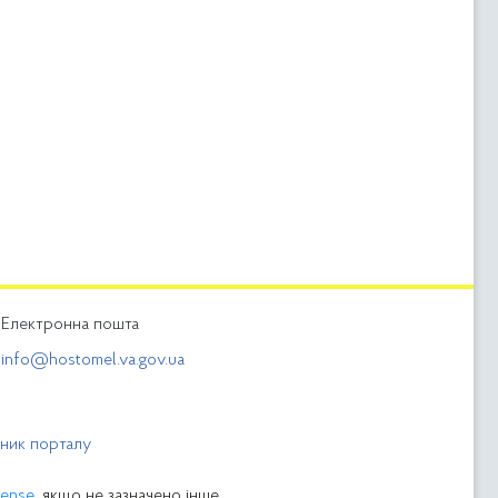
Електронна пошта
info@hostomel.va.gov.ua
бник порталу
cense
, якщо не зазначено інше