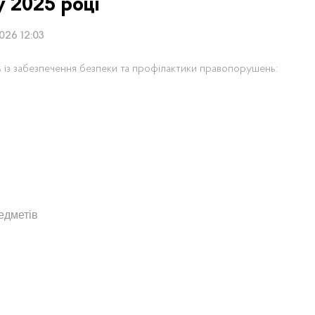
у 2025 році
2026 12:03
 із забезпечення безпеки та профілактики правопорушень:
едметів