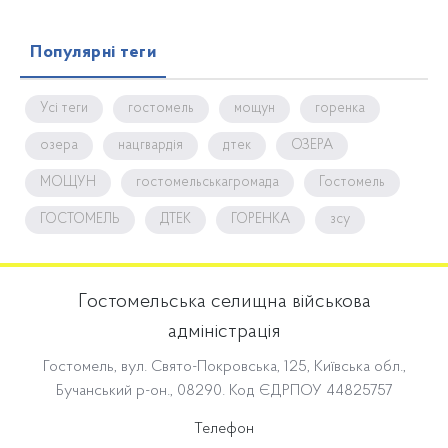
Популярні теги
Усі теги
гостомель
мощун
горенка
озера
нацгвардія
дтек
ОЗЕРА
МОЩУН
гостомельськагромада
Гостомель
ГОСТОМЕЛЬ
ДТЕК
ГОРЕНКА
зсу
Гостомельська селищна військова
адміністрація
Гостомель, вул. Свято-Покровська, 125, Київська обл.,
Бучанський р-он., 08290. Код ЄДРПОУ 44825757
Телефон