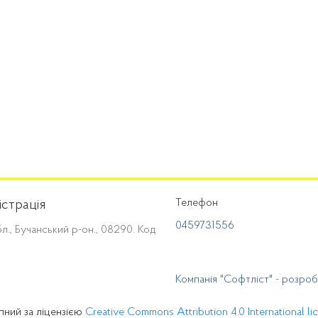
Телефон
істрація
0459731556
л., Бучанський р-он., 08290. Код
Компанія "Софтліст" - розро
пний за ліцензією
Creative Commons Attribution 4.0 International li