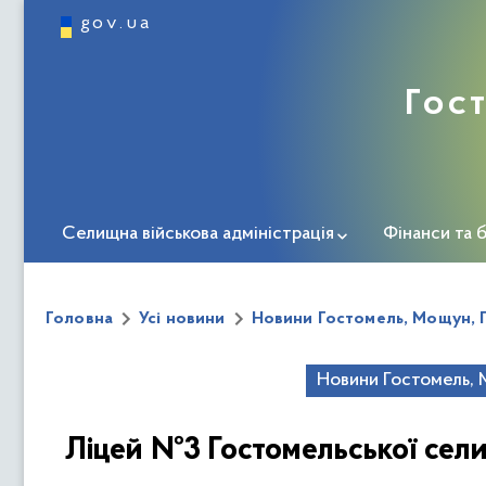
gov.ua
Гос
Селищна військова адміністрація
Фінанси та 
Інформація про громаду
Міста-побратими
Головна
Усі новини
Новини Гостомель, Мощун, 
Укриття Гостомельської СВА
Пункти незламно
Новини Гостомель, 
ЗМІ про нас
Дорожня карта ветерана
Центр 
Ліцей №3 Гостомельської сел
Безбар'єрність
Новини соціальної та ветеранськ