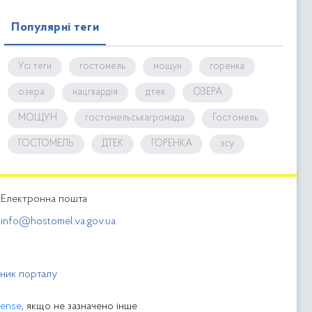
Популярні теги
Усі теги
гостомель
мощун
горенка
озера
нацгвардія
дтек
ОЗЕРА
МОЩУН
гостомельськагромада
Гостомель
ГОСТОМЕЛЬ
ДТЕК
ГОРЕНКА
зсу
Електронна пошта
info@hostomel.va.gov.ua
бник порталу
cense
, якщо не зазначено інше