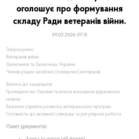
оголошує про формування
складу Ради ветеранів війни.
09.02.2026 07:15
Запрошуємо:
Ветеранів війни;
Захисників та Захисниць України;
Членів родин загиблих (померлих) ветеранів.
Вимоги до кандидатів:
Громадянство України та вільне володіння державною
мовою.
Бажання сприяти розвитку ветеранських програм.
Готовність до активної співпраці та регулярної роботи.
Пакет документів:
Заява (у довільній формі).