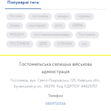
Популярні теги
Усі теги
гостомель
мощун
горенка
озера
нацгвардія
дтек
ОЗЕРА
МОЩУН
гостомельськагромада
Гостомель
ГОСТОМЕЛЬ
ДТЕК
ГОРЕНКА
зсу
Гостомельська селищна військова
адміністрація
Гостомель, вул. Свято-Покровська, 125, Київська обл.,
Бучанський р-он., 08290. Код ЄДРПОУ 44825757
Телефон
0459731556