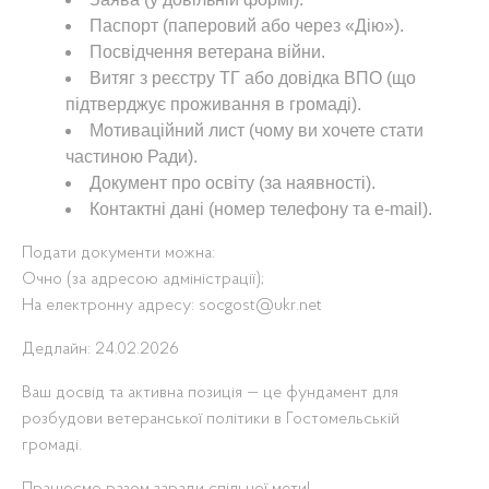
Паспорт (паперовий або через «Дію»).
Посвідчення ветерана війни.
Витяг з реєстру ТГ або довідка ВПО (що
підтверджує проживання в громаді).
Мотиваційний лист (чому ви хочете стати
частиною Ради).
Документ про освіту (за наявності).
Контактні дані (номер телефону та e-mail).
Подати документи можна:
Очно (за адресою адміністрації);
На електронну адресу: socgost@ukr.net
Дедлайн: 24.02.2026
Ваш досвід та активна позиція — це фундамент для
розбудови ветеранської політики в Гостомельській
громаді.