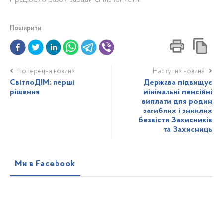
Працюємо разом заради спільної мети!
Поширити
Попередня новина
Наступна новина
СвітлоДІМ: перші
Держава підвищує
рішення
мінімальні пенсійні
виплати для родин
загиблих і зниклих
безвісти Захисників
та Захисниць
Ми в Facebook