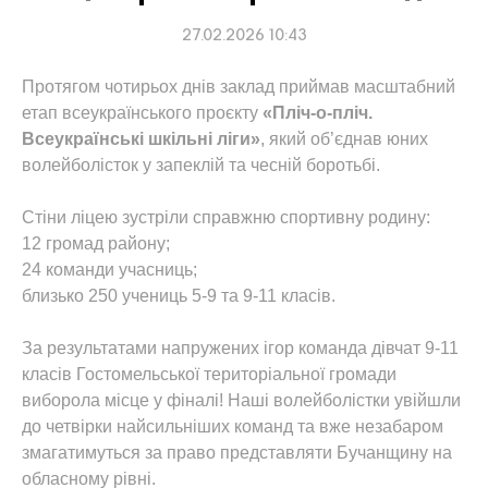
27.02.2026 10:43
Протягом чотирьох днів заклад приймав масштабний
етап всеукраїнського проєкту
«Пліч-о-пліч.
Всеукраїнські шкільні ліги»
, який об’єднав юних
волейболісток у запеклій та чесній боротьбі.
Стіни ліцею зустріли справжню спортивну родину:
12 громад району;
24 команди учасниць;
близько 250 учениць 5-9 та 9-11 класів.
За результатами напружених ігор команда дівчат 9-11
класів Гостомельської територіальної громади
виборола місце у фіналі! Наші волейболістки увійшли
до четвірки найсильніших команд та вже незабаром
змагатимуться за право представляти Бучанщину на
обласному рівні.