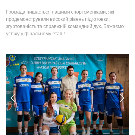
Громада пишається нашими спортсменками, які
продемонстрували високий рівень підготовки,
згуртованість та справжній командний дух. Бажаємо
успіху у фінальному етапі!