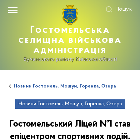
Пошук
Гостомельська
селищна військова
адміністрація
Бучанського району Київської області
Новини Гостомель, Мощун, Горенка, Озера
Новини Гостомель, Мощун, Горенка, Озера
Гостомельський Ліцей №1 став
епіцентром спортивних подій.