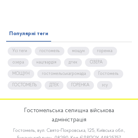
Популярні теги
Усі теги
гостомель
мощун
горенка
озера
нацгвардія
дтек
ОЗЕРА
МОЩУН
гостомельськагромада
Гостомель
ГОСТОМЕЛЬ
ДТЕК
ГОРЕНКА
зсу
Гостомельська селищна військова
адміністрація
Гостомель, вул. Свято-Покровська, 125, Київська обл.,
Бучанський р-он., 08290. Код ЄДРПОУ 44825757