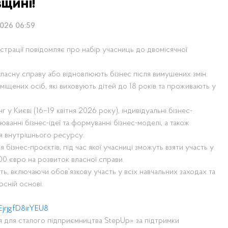
вщині!
2026 06:59
страції повідомляє про набір учасниць до двомісячної
власну справу або відновлюють бізнес після вимушених змін.
іщених осіб, які виховують дітей до 18 років та проживають у
 Києві (16–19 квітня 2026 року), індивідуальні бізнес-
ванні бізнес-ідеї та формуванні бізнес-моделі, а також
ня внутрішнього ресурсу.
 бізнес-проєктів, під час якої учасниці зможуть взяти участь у
00 євро на розвиток власної справи.
ь, включаючи обов’язкову участь у всіх навчальних заходах та
сній основі.
jrjgfD8irYEU8
ня для сталого підприємництва StepUp» за підтримки