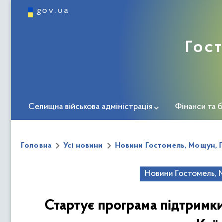
gov.ua
Гос
Селищна військова адміністрація
Фінанси та 
Інформація про громаду
Міста-побратими
Головна
Усі новини
Новини Гостомель, Мощун, 
Укриття Гостомельської СВА
Пункти незламно
Новини Гостомель, 
ЗМІ про нас
Дорожня карта ветерана
Центр 
Стартує програма підтримк
Безбар'єрність
Новини соціальної та ветеранськ