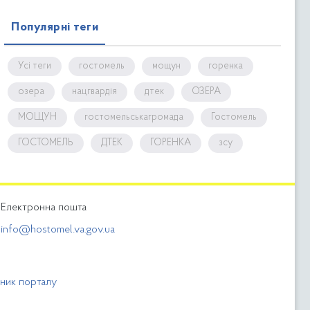
Популярні теги
Усі теги
гостомель
мощун
горенка
озера
нацгвардія
дтек
ОЗЕРА
МОЩУН
гостомельськагромада
Гостомель
ГОСТОМЕЛЬ
ДТЕК
ГОРЕНКА
зсу
Електронна пошта
info@hostomel.va.gov.ua
бник порталу