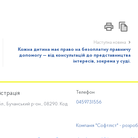
Наступна новина
Кожна дитина має право на безоплатну правничу
допомогу — від консультацій до представництва
інтересів, зокрема у суді.
Телефон
істрація
0459731556
л., Бучанський р-он., 08290. Код
Компанія "Софтліст" - розро