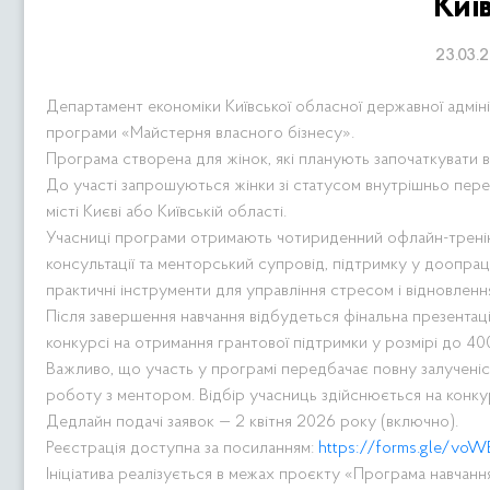
Киї
23.03.
Департамент економіки Київської обласної державної адміні
програми «Майстерня власного бізнесу».
Програма створена для жінок, які планують започаткувати 
До участі запрошуються жінки зі статусом внутрішньо перем
місті Києві або Київській області.
Учасниці програми отримають чотириденний офлайн-тренінг у
консультації та менторський супровід, підтримку у доопрацю
практичні інструменти для управління стресом і відновлен
Після завершення навчання відбудеться фінальна презентація
конкурсі на отримання грантової підтримки у розмірі до 40
Важливо, що участь у програмі передбачає повну залученіст
роботу з ментором. Відбір учасниць здійснюється на конкур
Дедлайн подачі заявок — 2 квітня 2026 року (включно).
Реєстрація доступна за посиланням:
https://forms.gle/
voWE
Ініціатива реалізується в межах проєкту «Програма навчан