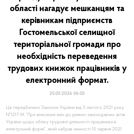
області нагадує мешканцям та
керівникам підприємств
Гостомельської селищної
територіальної громади про
необхідність переведення
трудових книжок працівників у
електронний формат.
25.03.2026 06:03
Це передбачено Законом України від 5 лютого 2021 року
№1217-ІХ “Про внесення змін до деяких законодавчих актів
України щодо обліку трудової діяльності працівника в
електронній формі”, який набрав чинності 10 червня 2021