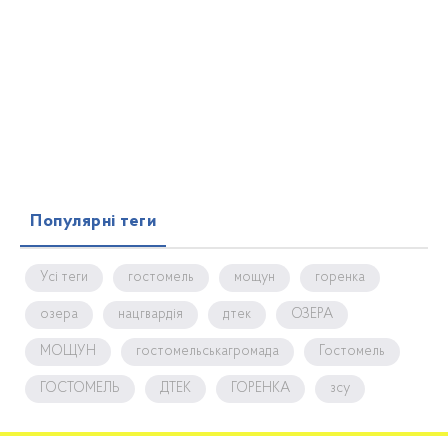
Популярні теги
Усі теги
гостомель
мощун
горенка
озера
нацгвардія
дтек
ОЗЕРА
МОЩУН
гостомельськагромада
Гостомель
ГОСТОМЕЛЬ
ДТЕК
ГОРЕНКА
зсу