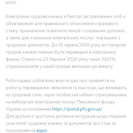
року.
Електронна трудова книжка в Реєстрі застрахованих осіб є
обов’язковою для правильного обчислення страхового
стажу, призначення та виплати пенсій і соціальних допомог,
а також для отримання електронних послуг, пов’язаних з
трудовою діяльністю. До 10 червня 2026 року всі паперові
трудові книжки повинні бути переведені в електронну
форму. Станом на 23 березня 2026 року лише 34,01%
страхувальників у нашій громаді виконали цю вимогу.
Роботодавці зобов’язані внести дані про прийняття на
роботу, переведення, звільнення та інші події, що впливають
на трудовий стаж, через особистий кабінет страхувальника
на вебпорталі електронних послуг Пенсійного фонду
України за посиланням
https://portal.pfu.gov.ua/
.
Для зручності доступна детальна інструкція щодо подання
скан-копій трудових книжок та документів про стаж за
посиланням на
відео
.