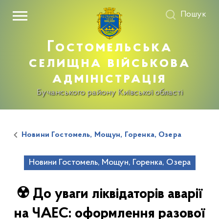
Пошук
Гостомельська
селищна військова
адміністрація
Бучанського району Київської області
Новини Гостомель, Мощун, Горенка, Озера
Новини Гостомель, Мощун, Горенка, Озера
☢️ До уваги ліквідаторів аварії
на ЧАЕС: оформлення разової