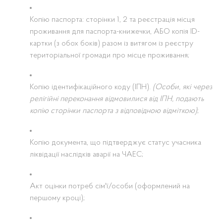
Копію паспорта: сторінки 1, 2 та реєстрація місця
проживання для паспорта-книжечки, АБО копія ID-
картки (з обох боків) разом із витягом із реєстру
територіальної громади про місце проживання;
Копію ідентифікаційного коду (ІПН).
(Особи, які через
релігійні переконання відмовилися від ІПН, подають
копію сторінки паспорта з відповідною відміткою)
;
Копію документа, що підтверджує статус учасника
ліквідації наслідків аварії на ЧАЕС;
Акт оцінки потреб сім'ї/особи (оформлений на
першому кроці);