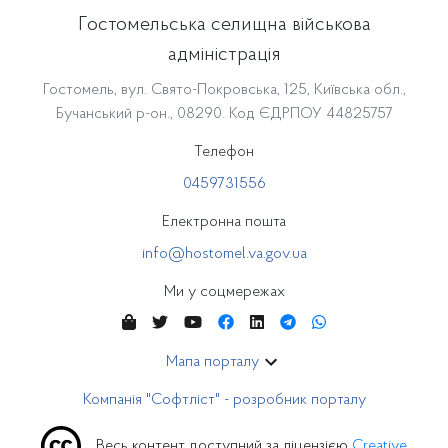
Гостомельська селищна військова
адміністрація
Гостомель, вул. Свято-Покровська, 125, Київська обл.,
Бучанський р-он., 08290. Код ЄДРПОУ 44825757
Телефон
0459731556
Електронна пошта
info@hostomel.va.gov.ua
Ми у соцмережах
Мапа порталу
Компанія "Софтліст" - розробник порталу
Весь контент доступний за ліцензією
Creative