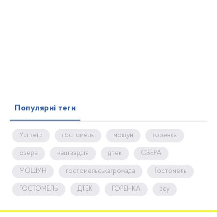
Популярні теги
Усі теги
гостомель
мощун
горенка
озера
нацгвардія
дтек
ОЗЕРА
МОЩУН
гостомельськагромада
Гостомель
ГОСТОМЕЛЬ
ДТЕК
ГОРЕНКА
зсу