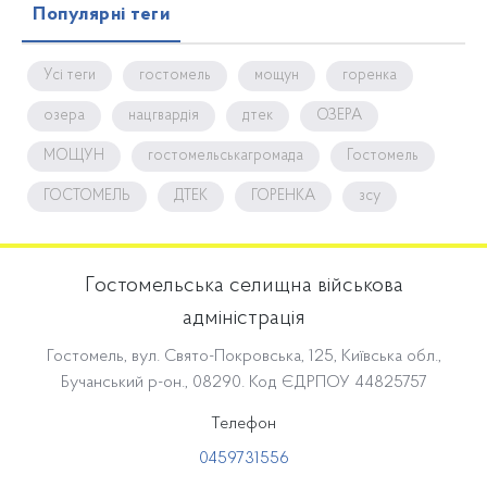
Популярні теги
Усі теги
гостомель
мощун
горенка
озера
нацгвардія
дтек
ОЗЕРА
МОЩУН
гостомельськагромада
Гостомель
ГОСТОМЕЛЬ
ДТЕК
ГОРЕНКА
зсу
Гостомельська селищна військова
адміністрація
Гостомель, вул. Свято-Покровська, 125, Київська обл.,
Бучанський р-он., 08290. Код ЄДРПОУ 44825757
Телефон
0459731556