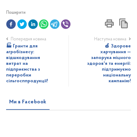
Поширити
Попередня новина
Наступна новина
🏭 Гранти для
🍏 Здорове
агробізнесу:
харчування —
відшкодування
запорука міцного
витрат на
здоров'я та енергії:
підприємства з
підтримуємо
переробки
національну
сільгосппродукції!
кампанію!
Ми в Facebook