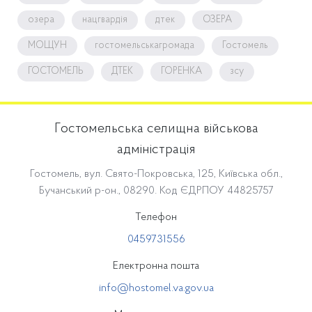
озера
нацгвардія
дтек
ОЗЕРА
МОЩУН
гостомельськагромада
Гостомель
ГОСТОМЕЛЬ
ДТЕК
ГОРЕНКА
зсу
Гостомельська селищна військова
адміністрація
Гостомель, вул. Свято-Покровська, 125, Київська обл.,
Бучанський р-он., 08290. Код ЄДРПОУ 44825757
Телефон
0459731556
Електронна пошта
info@hostomel.va.gov.ua