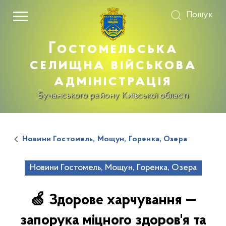
Пошук
Гостомельська
селищна військова
адміністрація
Бучанського району Київської області
Новини Гостомель, Мощун, Горенка, Озера
Новини Гостомель, Мощун, Горенка, Озера
🍏 Здорове харчування —
запорука міцного здоров'я та