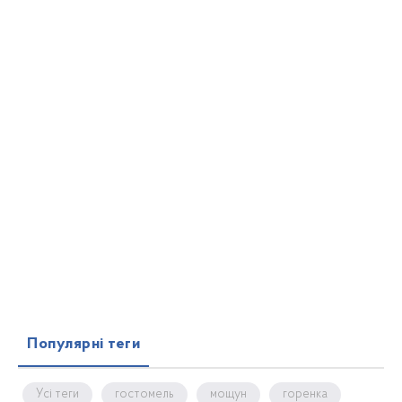
Популярні теги
Усі теги
гостомель
мощун
горенка