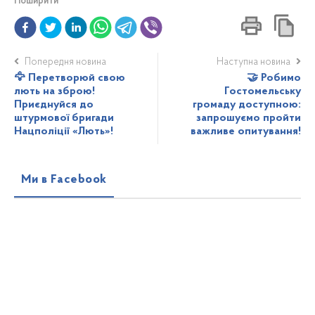
Поширити
Попередня новина
Наступна новина
🦅 Перетворюй свою
🤝 Робимо
лють на зброю!
Гостомельську
Приєднуйся до
громаду доступною:
штурмової бригади
запрошуємо пройти
Нацполіції «Лють»!
важливе опитування!
Ми в Facebook