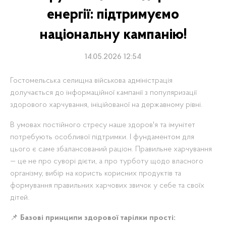
енергії: підтримуємо
національну кампанію!
14.05.2026 12:54
Гостомельська селищна військова адміністрація
долучається до інформаційної кампанії з популяризації
здорового харчування, ініційованої на державному рівні.
В умовах постійного стресу наше здоров'я та імунітет
потребують особливої підтримки. І фундаментом для
цього є саме збалансований раціон. Правильне харчування
— це не про суворі дієти, а про турботу щодо власного
організму, вибір на користь корисних продуктів та
формування правильних харчових звичок у себе та своїх
дітей.
📌
Базові принципи здорової тарілки прості: