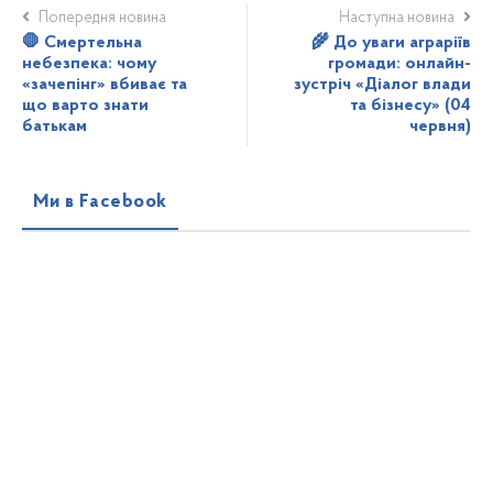
Попередня новина
Наступна новина
🛑 Смертельна
🌾 До уваги аграріїв
небезпека: чому
громади: онлайн-
«зачепінг» вбиває та
зустріч «Діалог влади
що варто знати
та бізнесу» (04
батькам
червня)
Ми в Facebook