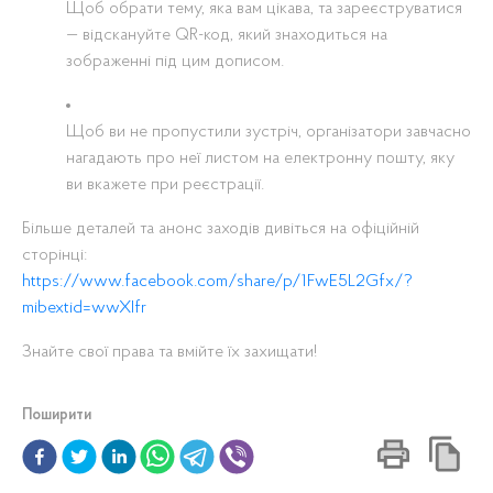
Щоб обрати тему, яка вам цікава, та зареєструватися
— відскануйте QR-код, який знаходиться на
зображенні під цим дописом
.
Щоб ви не пропустили зустріч, організатори завчасно
нагадають про неї листом на електронну пошту, яку
ви вкажете при реєстрації
.
Більше деталей та анонс заходів дивіться на офіційній
сторінці:
https://www.facebook.com/share/p/1FwE5L2Gfx/?
mibextid=wwXIfr
Знайте свої права та вмійте їх захищати!
Поширити