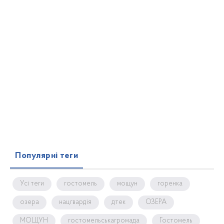
Популярні теги
Усі теги
гостомель
мощун
горенка
озера
нацгвардія
дтек
ОЗЕРА
МОЩУН
гостомельськагромада
Гостомель