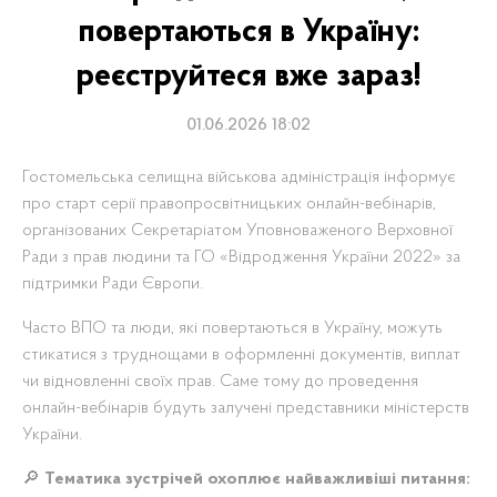
повертаються в Україну:
реєструйтеся вже зараз!
01.06.2026 18:02
Гостомельська селищна військова адміністрація інформує
про старт серії правопросвітницьких онлайн-вебінарів,
організованих Секретаріатом Уповноваженого Верховної
Ради з прав людини та ГО «Відродження України 2022» за
підтримки Ради Європи.
Часто ВПО та люди, які повертаються в Україну, можуть
стикатися з труднощами в оформленні документів, виплат
чи відновленні своїх прав
. Саме тому до проведення
онлайн-вебінарів будуть залучені представники міністерств
України
.
🔎
Тематика зустрічей охоплює найважливіші питання: