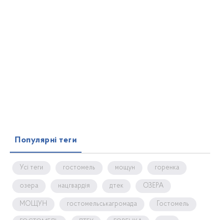
Популярні теги
Усі теги
гостомель
мощун
горенка
озера
нацгвардія
дтек
ОЗЕРА
МОЩУН
гостомельськагромада
Гостомель