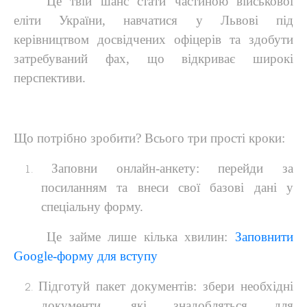
Це твій шанс стати частиною військової
еліти України, навчатися у Львові під
керівництвом досвідчених офіцерів та здобути
затребуваний фах, що відкриває широкі
перспективи.
Що потрібно зробити? Всього три прості кроки:
Заповни онлайн-анкету
:
п
ерейди за
посиланням та внеси свої базові дані у
спеціальну форму.
Це займе лише кілька хвилин:
Заповнити
Google-форму для вступу
Підготуй пакет документів:
з
бери необхідні
документи, які знадобляться для