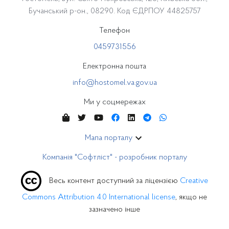
Бучанський р-он., 08290. Код ЄДРПОУ 44825757
Телефон
0459731556
Електронна пошта
info@hostomel.va.gov.ua
Ми у соцмережах
Мапа порталу
Компанія "Софтліст" - розробник порталу
Весь контент доступний за ліцензією
Creative
Commons Attribution 4.0 International license
, якщо не
зазначено інше