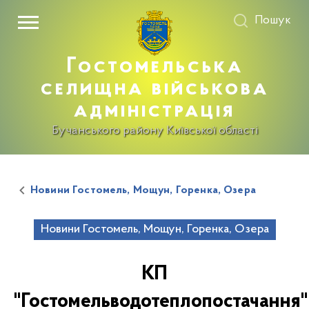
Пошук
Гостомельська
селищна військова
адміністрація
Бучанського району Київської області
Новини Гостомель, Мощун, Горенка, Озера
Новини Гостомель, Мощун, Горенка, Озера
КП
"Гостомельводотеплопостачання"