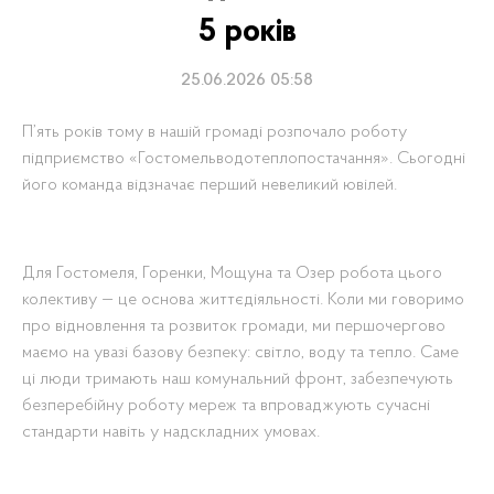
5 років
25.06.2026 05:58
П’ять років тому в нашій громаді розпочало роботу
підприємство «Гостомельводотеплопостачання». Сьогодні
його команда відзначає перший невеликий ювілей.
Для Гостомеля, Горенки, Мощуна та Озер робота цього
колективу — це основа життєдіяльності. Коли ми говоримо
про відновлення та розвиток громади, ми першочергово
маємо на увазі базову безпеку: світло, воду та тепло. Саме
ці люди тримають наш комунальний фронт, забезпечують
безперебійну роботу мереж та впроваджують сучасні
стандарти навіть у надскладних умовах.