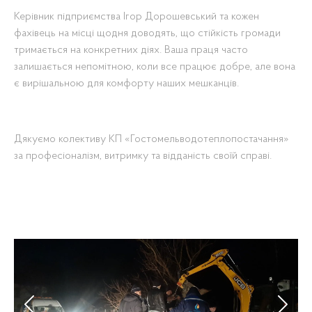
Керівник підприємства Ігор Дорошевський та кожен
фахівець на місці щодня доводять, що стійкість громади
тримається на конкретних діях. Ваша праця часто
залишається непомітною, коли все працює добре, але вона
є вирішальною для комфорту наших мешканців.
Дякуємо колективу КП «Гостомельводотеплопостачання»
за професіоналізм, витримку та відданість своїй справі.