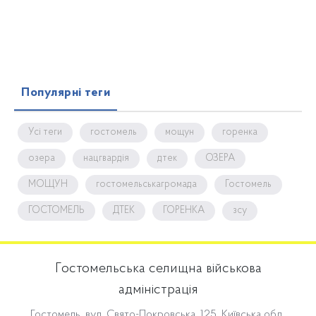
Популярні теги
Усі теги
гостомель
мощун
горенка
озера
нацгвардія
дтек
ОЗЕРА
МОЩУН
гостомельськагромада
Гостомель
ГОСТОМЕЛЬ
ДТЕК
ГОРЕНКА
зсу
Гостомельська селищна військова
адміністрація
Гостомель, вул. Свято-Покровська, 125, Київська обл.,