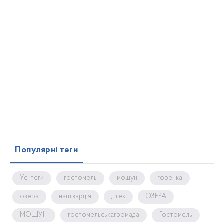
Популярні теги
Усі теги
гостомель
мощун
горенка
озера
нацгвардія
дтек
ОЗЕРА
МОЩУН
гостомельськагромада
Гостомель