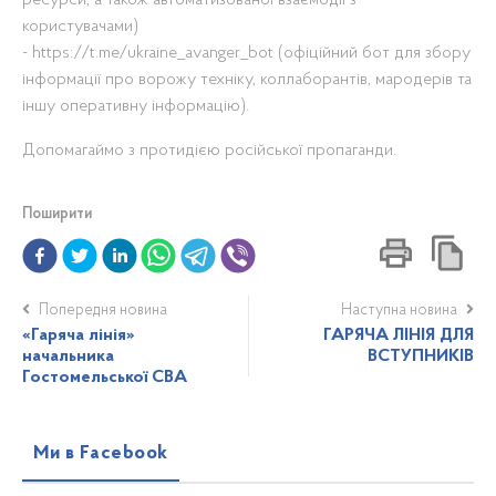
ресурси, а також автоматизованої взаємодії з
користувачами)
- https://t.me/ukraine_avanger_bot (офіційний бот для збору
інформації про ворожу техніку, коллаборантів, мародерів та
іншу оперативну інформацію).
Допомагаймо з протидією російської пропаганди.
Поширити
Попередня новина
Наступна новина
«Гаряча лінія»
ГАРЯЧА ЛІНІЯ ДЛЯ
начальника
ВСТУПНИКІВ
Гостомельської СВА
Ми в Facebook