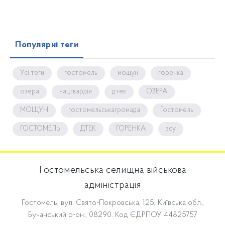
Популярні теги
Усі теги
гостомель
мощун
горенка
озера
нацгвардія
дтек
ОЗЕРА
МОЩУН
гостомельськагромада
Гостомель
ГОСТОМЕЛЬ
ДТЕК
ГОРЕНКА
зсу
Гостомельська селищна військова
адміністрація
Гостомель, вул. Свято-Покровська, 125, Київська обл.,
Бучанський р-он., 08290. Код ЄДРПОУ 44825757