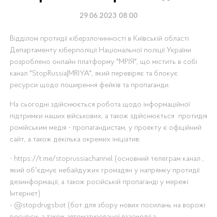
29.06.2023 08:00
Відділом протидії кіберзлочинності в Київській області
Департаменту кіберполіції Національної поліції України
розроблено онлайн платформу "МРІЯ", що містить в собі
канал "StopRussia|MRIYA", який перевіряє та блокує
ресурси щодо поширення фейків та пропаганди.
На сьогодні здійснюється робота щодо інформаційної
підтримки наших військових, а також здійснюється протидія
ромійським медія - пропагандистам, у проекту є офіційний
сайт, а також декілька окремих ініціатив:
- https://t.me/stoprussiachannel (основний телеграм канал ,
який обʼєднує небайдужих громадян у напрямку протидії
дезинформації, а також російській пропаганді у мережі
Інтернет)
- @stopdrugsbot (бот для збору нових посилань на ворожі