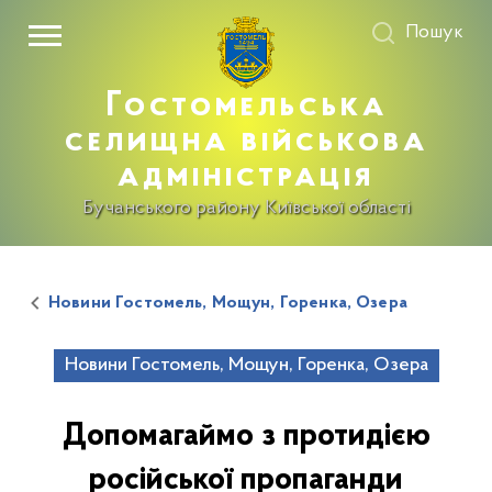
Пошук
Гостомельська
селищна військова
адміністрація
Бучанського району Київської області
Новини Гостомель, Мощун, Горенка, Озера
Новини Гостомель, Мощун, Горенка, Озера
Допомагаймо з протидією
російської пропаганди