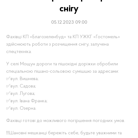
снігу
05.12.2023 09:00
Фахівці КП «Благозеленбуд» та КП УЖКГ «Гостомель»
здійснюють роботи з розчищення снігу, залучена
спецтехніка.
У селі Мощун дороги та пішохідні доріжки обробили
спеціальною пішано-сольовою сумішшю за адресами:
✅вул. Вишнева;
✅вул. Садова;
✅вул. Лугова;
✅вул. Івана Франка;
✅вул. Озерна.
Фахівці готові до можливого погіршення погодних умов.
‼️Шановні мешканці бережіть себе, будьте уважними та