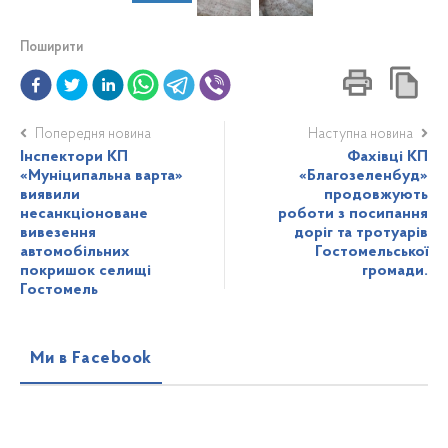
Поширити
Попередня новина
Наступна новина
Інспектори КП
Фахівці КП
«Муніципальна варта»
«Благозеленбуд»
виявили
продовжують
несанкціоноване
роботи з посипання
вивезення
доріг та тротуарів
автомобільних
Гостомельської
покришок селищі
громади.
Гостомель
Ми в Facebook