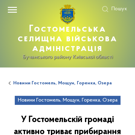
Пошук
Гостомельська
селищна військова
адміністрація
Бучанського району Київської області
Новини Гостомель, Мощун, Горенка, Озера
Новини Гостомель, Мощун, Горенка, Озера
У Гостомельскій громаді
активно триває прибирання