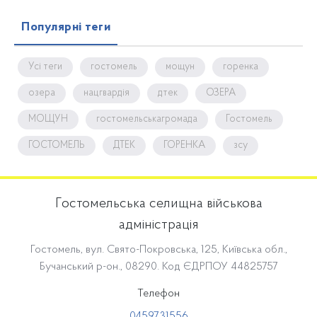
Популярні теги
Усі теги
гостомель
мощун
горенка
озера
нацгвардія
дтек
ОЗЕРА
МОЩУН
гостомельськагромада
Гостомель
ГОСТОМЕЛЬ
ДТЕК
ГОРЕНКА
зсу
Гостомельська селищна військова
адміністрація
Гостомель, вул. Свято-Покровська, 125, Київська обл.,
Бучанський р-он., 08290. Код ЄДРПОУ 44825757
Телефон
0459731556