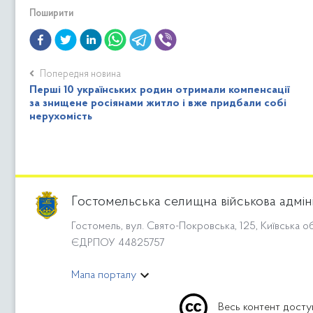
Поширити
Попередня новина
Перші 10 українських родин отримали компенсації
за знищене росіянами житло і вже придбали собі
нерухомість
Гостомельська селищна військова адмін
Гостомель, вул. Свято-Покровська, 125, Київська об
ЄДРПОУ 44825757
Мапа порталу
Весь контент досту