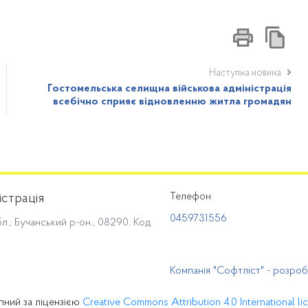
Наступна новина
Гостомельська селищна військова адміністрація
всебічно сприяє відновленню житла громадян
Телефон
істрація
0459731556
л., Бучанський р-он., 08290. Код
Компанія "Софтліст" - розро
пний за ліцензією
Creative Commons Attribution 4.0 International li