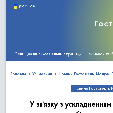
gov.ua
Гос
Селищна військова адміністрація
Фінанси та 
Інформація про громаду
Міста-побратими
Головна
Усі новини
Новини Гостомель, Мощун, 
Укриття Гостомельської СВА
Пункти незламно
Новини Гостомель, 
ЗМІ про нас
Дорожня карта ветерана
Центр 
У зв’язку з ускладненням
Безбар'єрність
Новини соціальної та ветеранськ