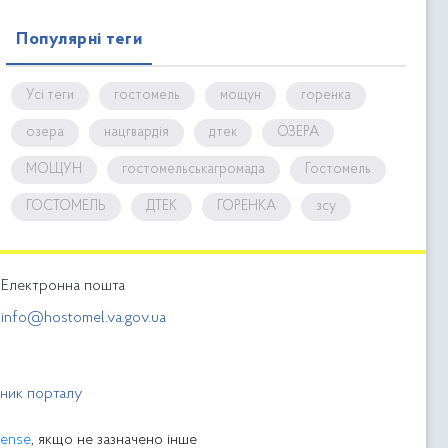
Популярні теги
Усі теги
гостомель
мощун
горенка
озера
нацгвардія
дтек
ОЗЕРА
МОЩУН
гостомельськагромада
Гостомель
ГОСТОМЕЛЬ
ДТЕК
ГОРЕНКА
зсу
Електронна пошта
info@hostomel.va.gov.ua
бник порталу
cense
, якщо не зазначено інше