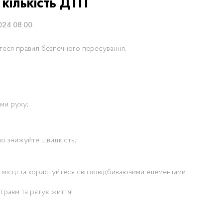
 кількість ДТП
2024 08:00
теся правил безпечного пересування.
ами руху;
ьно знижуйте швидкість;
 місці та користуйтеся світловідбиваючими елементами.
травм та рятує життя!