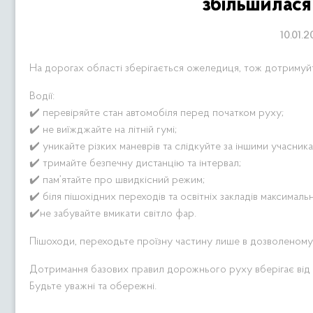
збільшилася
10.01.
На дорогах області зберігається ожеледиця, тож дотримуй
Водії:
✔️ перевіряйте стан автомобіля перед початком руху;
✔️ не виїжджайте на літній гумі;
✔️ уникайте різких маневрів та слідкуйте за іншими учасник
✔️ тримайте безпечну дистанцію та інтервал;
✔️ пам’ятайте про швидкісний режим;
✔️ біля пішохідних переходів та освітніх закладів максимал
✔️не забувайте вмикати світло фар.
Пішоходи, переходьте проїзну частину лише в дозволеному
Дотримання базових правил дорожнього руху вберігає від 
Будьте уважні та обережні.