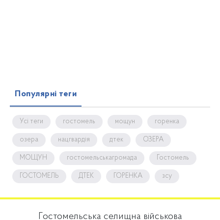
Популярні теги
Усі теги
гостомель
мощун
горенка
озера
нацгвардія
дтек
ОЗЕРА
МОЩУН
гостомельськагромада
Гостомель
ГОСТОМЕЛЬ
ДТЕК
ГОРЕНКА
зсу
Гостомельська селищна військова