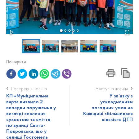
Поширити
Попередня новина
Наступна новина
КП «Муніципальна
У зв’язку з
варта виявило 2
ускладненням
випадки порушення у
погодних умов на
вигляді спалення
Київщині збільшилася
сухостою та сміття
кількість ДТП
по вулиці Свято-
Покровська, що у
селищі Гостомель