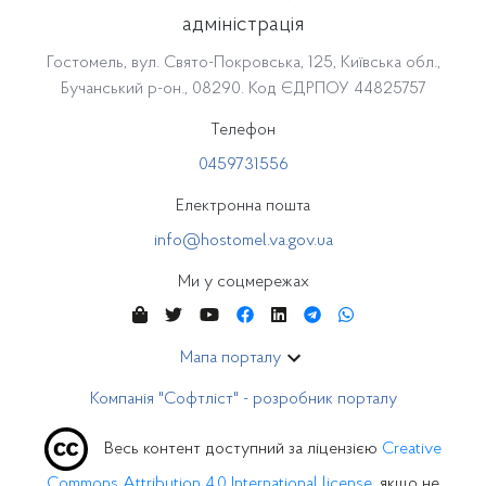
адміністрація
Гостомель, вул. Свято-Покровська, 125, Київська обл.,
Бучанський р-он., 08290. Код ЄДРПОУ 44825757
Телефон
0459731556
Електронна пошта
info@hostomel.va.gov.ua
Ми у соцмережах
Мапа порталу
Компанія "Софтліст" - розробник порталу
Весь контент доступний за ліцензією
Creative
Commons Attribution 4.0 International license
, якщо не