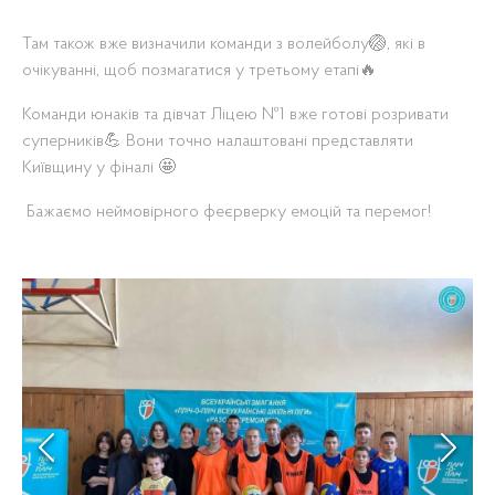
Там також вже визначили команди з волейболу🏐, які в
очікуванні, щоб позмагатися у третьому етапі🔥
Команди юнаків та дівчат Ліцею №1 вже готові розривати
суперників💪 Вони точно налаштовані представляти
Київщину у фіналі 🤩
Бажаємо неймовірного феєрверку емоцій та перемог!