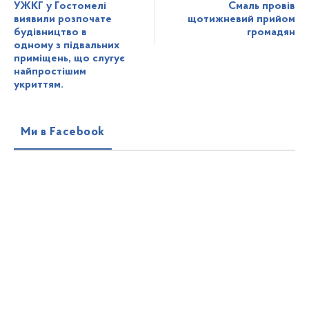
УЖКГ у Гостомелі
Смаль провів
виявили розпочате
щотижневий прийом
будівництво в
громадян
одному з підвальних
приміщень, що слугує
найпростішим
укриттям.
Ми в Facebook