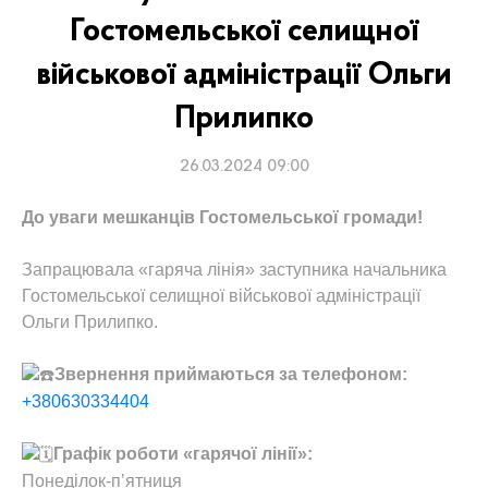
Гостомельської селищної
військової адміністрації Ольги
Прилипко
26.03.2024 09:00
До уваги мешканців Гостомельської громади!
Запрацювала «гаряча лінія» заступника начальника
Гостомельської селищної військової адміністрації
Ольги Прилипко.
Звернення приймаються за телефоном:
+380630334404
Графік роботи «гарячої лінії»:
Понеділок-пʼятниця