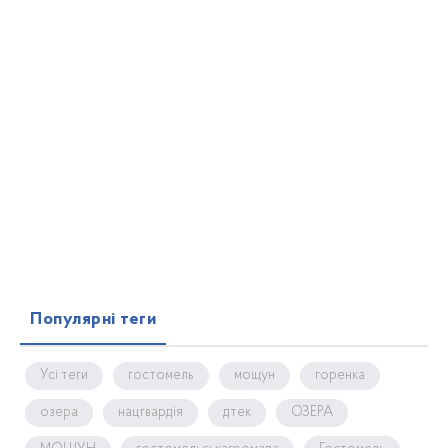
Популярні теги
Усі теги
гостомель
мощун
горенка
озера
нацгвардія
дтек
ОЗЕРА