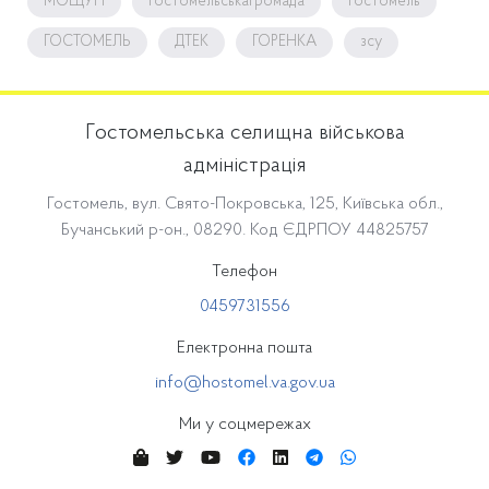
МОЩУН
гостомельськагромада
Гостомель
ГОСТОМЕЛЬ
ДТЕК
ГОРЕНКА
зсу
Гостомельська селищна військова
адміністрація
Гостомель, вул. Свято-Покровська, 125, Київська обл.,
Бучанський р-он., 08290. Код ЄДРПОУ 44825757
Телефон
0459731556
Електронна пошта
info@hostomel.va.gov.ua
Ми у соцмережах