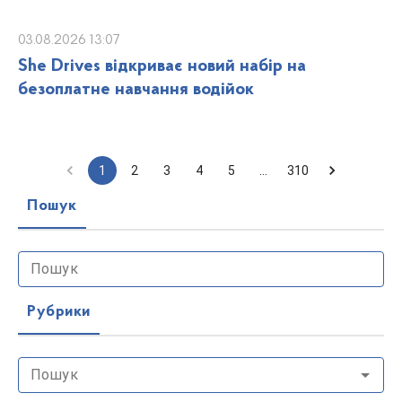
03.08.2026 13:07
She Drives відкриває новий набір на
безоплатне навчання водійок
1
2
3
4
5
…
310
Пошук
Пошук
Рубрики
Пошук