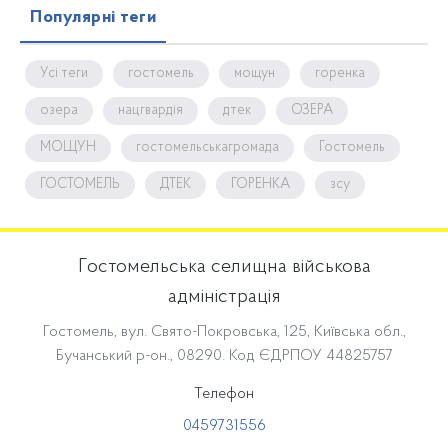
Популярні теги
Усі теги
гостомель
мощун
горенка
озера
нацгвардія
дтек
ОЗЕРА
МОЩУН
гостомельськагромада
Гостомель
ГОСТОМЕЛЬ
ДТЕК
ГОРЕНКА
зсу
Гостомельська селищна військова
адміністрація
Гостомель, вул. Свято-Покровська, 125, Київська обл.,
Бучанський р-он., 08290. Код ЄДРПОУ 44825757
Телефон
0459731556